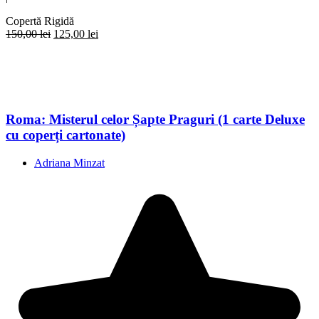
Copertă Rigidă
Prețul
Prețul
150,00
lei
125,00
lei
inițial
curent
a
este:
fost:
125,00 lei.
150,00 lei.
Roma: Misterul celor Șapte Praguri (1 carte Deluxe
cu coperți cartonate)
Adriana Minzat