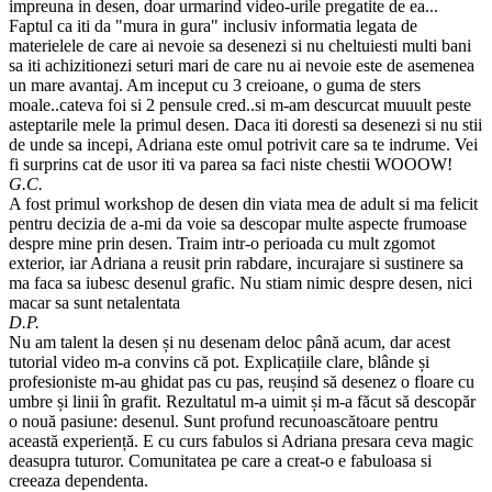
impreuna in desen, doar urmarind video-urile pregatite de ea...
Faptul ca iti da "mura in gura" inclusiv informatia legata de
materielele de care ai nevoie sa desenezi si nu cheltuiesti multi bani
sa iti achizitionezi seturi mari de care nu ai nevoie este de asemenea
un mare avantaj. Am inceput cu 3 creioane, o guma de sters
moale..cateva foi si 2 pensule cred..si m-am descurcat muuult peste
asteptarile mele la primul desen. Daca iti doresti sa desenezi si nu stii
de unde sa incepi, Adriana este omul potrivit care sa te indrume. Vei
fi surprins cat de usor iti va parea sa faci niste chestii WOOOW!
G.C.
A fost primul workshop de desen din viata mea de adult si ma felicit
pentru decizia de a-mi da voie sa descopar multe aspecte frumoase
despre mine prin desen. Traim intr-o perioada cu mult zgomot
exterior, iar Adriana a reusit prin rabdare, incurajare si sustinere sa
ma faca sa iubesc desenul grafic. Nu stiam nimic despre desen, nici
macar sa sunt netalentata
D.P.
Nu am talent la desen și nu desenam deloc până acum, dar acest
tutorial video m-a convins că pot. Explicațiile clare, blânde și
profesioniste m-au ghidat pas cu pas, reușind să desenez o floare cu
umbre și linii în grafit. Rezultatul m-a uimit și m-a făcut să descopăr
o nouă pasiune: desenul. Sunt profund recunoascătoare pentru
această experiență. E cu curs fabulos si Adriana presara ceva magic
deasupra tuturor. Comunitatea pe care a creat-o e fabuloasa si
creeaza dependenta.