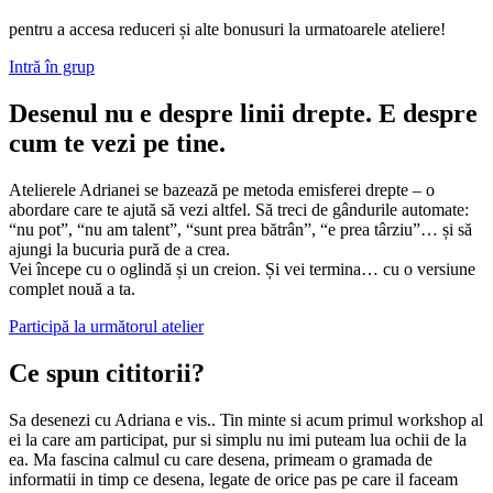
pentru a accesa reduceri și alte bonusuri la urmatoarele ateliere!
Intră în grup
Desenul nu e despre linii drepte. E despre
cum te vezi pe tine.
Atelierele Adrianei se bazează pe metoda emisferei drepte – o
abordare care te ajută să vezi altfel. Să treci de gândurile automate:
“nu pot”, “nu am talent”, “sunt prea bătrân”, “e prea târziu”… și să
ajungi la bucuria pură de a crea.
Vei începe cu o oglindă și un creion. Și vei termina… cu o versiune
complet nouă a ta.
Participă la următorul atelier
Ce spun cititorii?
Sa desenezi cu Adriana e vis.. Tin minte si acum primul workshop al
ei la care am participat, pur si simplu nu imi puteam lua ochii de la
ea. Ma fascina calmul cu care desena, primeam o gramada de
informatii in timp ce desena, legate de orice pas pe care il faceam