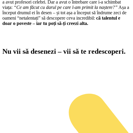
a avut profesori celebri. Dar a avut o întrebare care i-a schimbat
viața:
“Ce am făcut cu darul pe care l-am primit la naștere?”
Așa a
început drumul ei în desen – și tot așa a început să îndrume zeci de
oameni “netalentați” să descopere ceva incredibil:
că talentul e
doar o poveste – iar tu poți să-ți creezi alta.
Nu vii să desenezi – vii să te redescoperi.