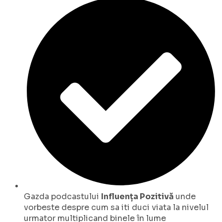
Gazda podcastului
Influența Pozitivă
unde
vorbeste despre cum sa iti duci viata la nivelul
urmator multiplicand binele în lume