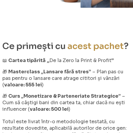
Ce primești cu
acest pachet
?
📖
Cartea tipărită
„De la Zero la Print & Profit”
🎁
Masterclass „Lansare fără stres”
– Plan pas cu
pas pentru o lansare care atrage cititori și vânzări
(
valoare: 555 lei
)
🎁
Curs „Monetizare & Parteneriate Strategice”
–
Cum să câștigi bani din cartea ta, chiar dacă nu ești
influencer (
valoare: 500 lei
)
Totul este livrat într-o metodologie testată, cu
rezultate dovedite, aplicabilă autorilor de orice gen: