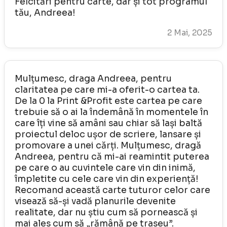
Felcitări pentru carte, dar și tot programul
tău, Andreea!
2 Mai, 2025
Mulțumesc, draga Andreea, pentru
claritatea pe care mi-a oferit-o cartea ta.
De la 0 la Print &Profit este cartea pe care
trebuie să o ai la îndemână în momentele în
care îți vine să amâni sau chiar să lași baltă
proiectul deloc ușor de scriere, lansare și
promovare a unei cărți. Mulțumesc, dragă
Andreea, pentru că mi-ai reamintit puterea
pe care o au cuvintele care vin din inimă,
împletite cu cele care vin din experiență!
Recomand această carte tuturor celor care
visează să-și vadă planurile devenite
realitate, dar nu știu cum să pornească și
mai ales cum să „rămână pe traseu”.