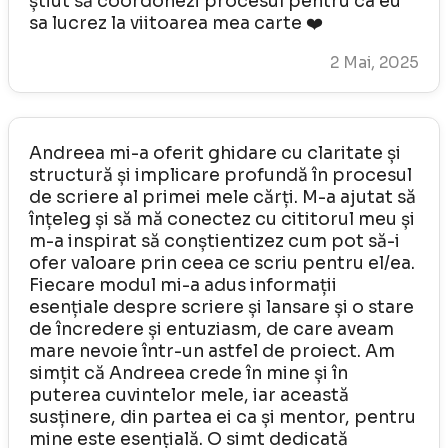
știut să coordonezi procesul pentru ca eu
sa lucrez la viitoarea mea carte ❤️
2 Mai, 2025
Andreea mi-a oferit ghidare cu claritate și
structură și implicare profundă în procesul
de scriere al primei mele cărți. M-a ajutat să
înțeleg și să mă conectez cu cititorul meu și
m-a inspirat să conștientizez cum pot să-i
ofer valoare prin ceea ce scriu pentru el/ea.
Fiecare modul mi-a adus informații
esențiale despre scriere și lansare și o stare
de încredere și entuziasm, de care aveam
mare nevoie într-un astfel de proiect. Am
simțit că Andreea crede în mine și în
puterea cuvintelor mele, iar această
susținere, din partea ei ca și mentor, pentru
mine este esențială. O simt dedicată