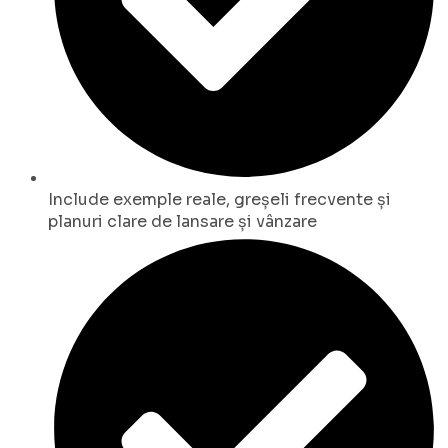
Include exemple reale, greșeli frecvente și
planuri clare de lansare și vânzare