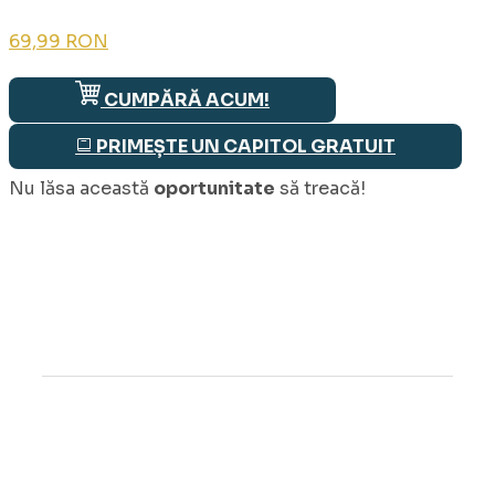
69,99 RON
CUMPĂRĂ ACUM!
PRIMEȘTE UN CAPITOL GRATUIT
Nu lăsa această
oportunitate
să treacă!
Îți oferim cadou un capitol gratuit!
Introdu emailul tău 💌
Citește acum