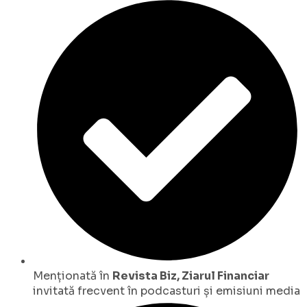
Menționată în
Revista Biz, Ziarul Financiar
invitată frecvent în podcasturi și emisiuni media