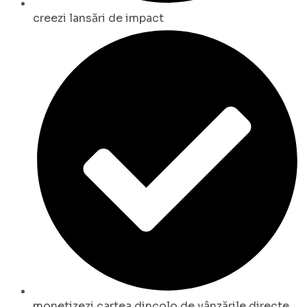
creezi lansări de impact
monetizezi cartea dincolo de vânzările directe