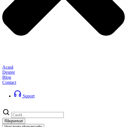
Acasă
Despre
Blog
Contact
Suport
Search
...
Răspunsuri
Vezi toate răspunsurile