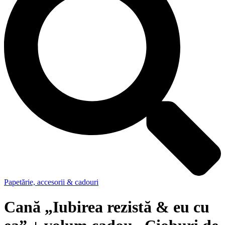
Papetărie, accesorii & cadouri
Cană „Iubirea rezistă & eu cu