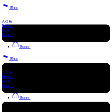
Sari
Shop
la
conținut
Acasă
Despre
Blog
Contact
Suport
Shop
Acasă
Despre
Blog
Contact
Suport
Search