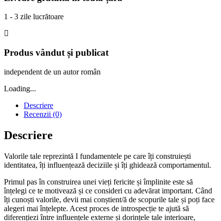
1 - 3 zile lucrătoare
Produs vândut și publicat
independent de un autor român
Loading...
Descriere
Recenzii (0)
Descriere
Valorile tale reprezintă I fundamentele pe care îți construiești
identitatea, îți influențează deciziile și îți ghidează comportamentul.
Primul pas în construirea unei vieți fericite și împlinite este să
înțelegi ce te motivează și ce consideri cu adevărat important. Când
îți cunoști valorile, devii mai conștient/ă de scopurile tale și poți face
alegeri mai înțelepte. Acest proces de introspecție te ajută să
diferențiezi între influențele externe și dorințele tale interioare,