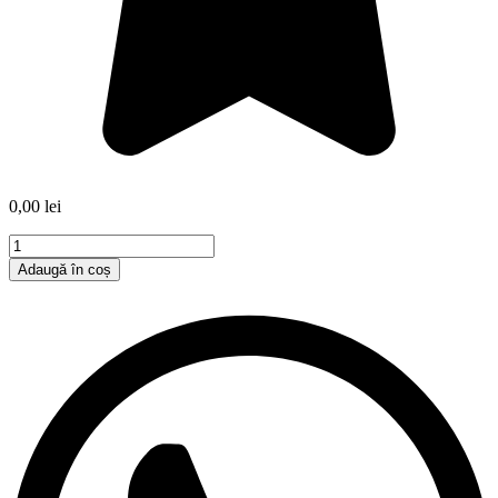
0,00
lei
Cantitate
Zburătăcim
Adaugă în coș
împreună
(
capitol
gratuit)