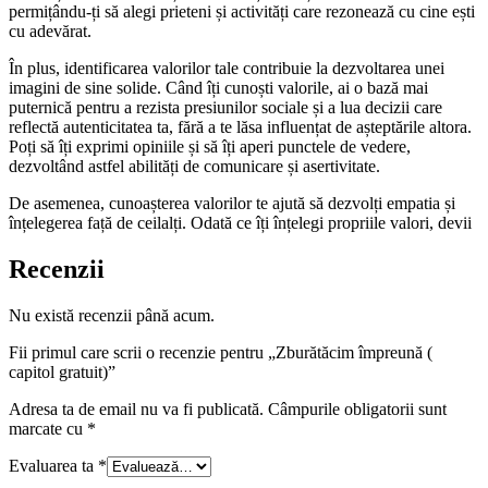
permițându-ți să alegi prieteni și activități care rezonează cu cine ești
cu adevărat.
În plus, identificarea valorilor tale contribuie la dezvoltarea unei
imagini de sine solide. Când îți cunoști valorile, ai o bază mai
puternică pentru a rezista presiunilor sociale și a lua decizii care
reflectă autenticitatea ta, fără a te lăsa influențat de așteptările altora.
Poți să îți exprimi opiniile și să îți aperi punctele de vedere,
dezvoltând astfel abilități de comunicare și asertivitate.
De asemenea, cunoașterea valorilor te ajută să dezvolți empatia și
înțelegerea față de ceilalți. Odată ce îți înțelegi propriile valori, devii
Recenzii
Nu există recenzii până acum.
Fii primul care scrii o recenzie pentru „Zburătăcim împreună (
capitol gratuit)”
Adresa ta de email nu va fi publicată.
Câmpurile obligatorii sunt
marcate cu
*
Evaluarea ta
*