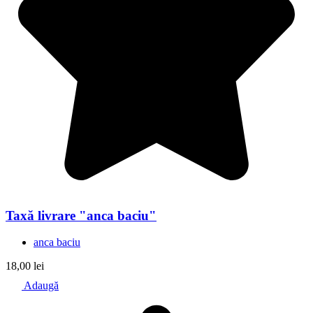
Taxă livrare "anca baciu"
anca baciu
18,00
lei
Adaugă