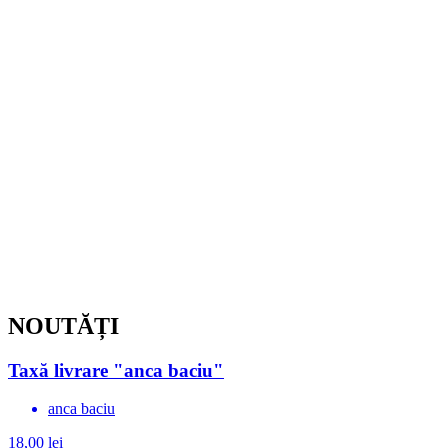
NOUTĂȚI
Taxă livrare "anca baciu"
anca baciu
18,00
lei