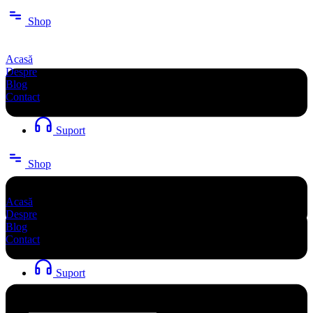
Sari
Shop
la
conținut
Acasă
Despre
Blog
Contact
Suport
Shop
Acasă
Despre
Blog
Contact
Suport
Search