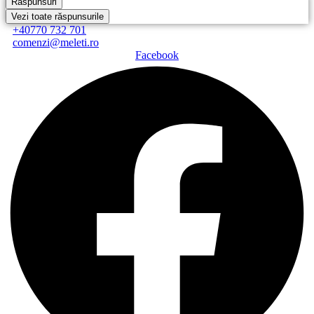
Răspunsuri
Vezi toate răspunsurile
+40770 732 701
comenzi@meleti.ro
Facebook