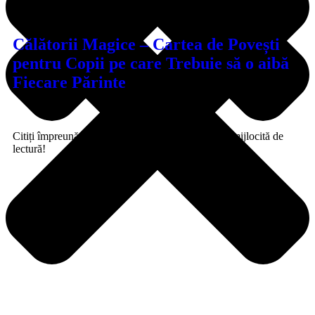
Categorie:
Copii
Călătorii Magice – Cartea de Povești
pentru Copii pe care Trebuie să o aibă
Fiecare Părinte
Citiți împreună și bucurați-vă de călătoria magică mijlocită de
lectură!