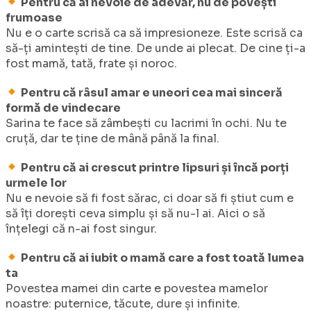
Pentru că ai nevoie de adevăr, nu de povești
frumoase
Nu e o carte scrisă ca să impresioneze. Este scrisă ca
să-ți amintești de tine. De unde ai plecat. De cine ți-a
fost mamă, tată, frate și noroc.
Pentru că râsul amar e uneori cea mai sinceră
formă de vindecare
Sarina te face să zâmbești cu lacrimi în ochi. Nu te
cruță, dar te ține de mână până la final.
Pentru că ai crescut printre lipsuri și încă porți
urmele lor
Nu e nevoie să fi fost sărac, ci doar să fi știut cum e
să îți dorești ceva simplu și să nu-l ai. Aici o să
înțelegi că n-ai fost singur.
Pentru că ai iubit o mamă care a fost toată lumea
ta
Povestea mamei din carte e povestea mamelor
noastre: puternice, tăcute, dure și infinite.