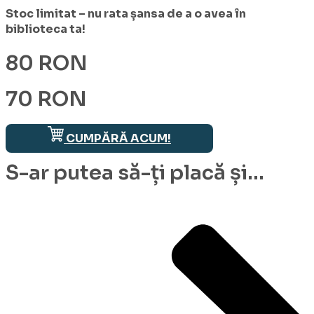
Stoc limitat – nu rata șansa de a o avea în
biblioteca ta!
80 RON
70 RON
CUMPĂRĂ ACUM!
S-ar putea să-ți placă și...