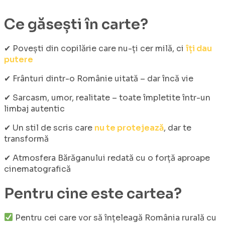
Ce găsești în
carte
?
✔ Povești din copilărie care nu-ți cer milă, ci
îți dau
putere
✔ Frânturi dintr-o Românie uitată – dar încă vie
✔ Sarcasm, umor, realitate – toate împletite într-un
limbaj autentic
✔ Un stil de scris care
nu te protejează
, dar te
transformă
✔ Atmosfera Bărăganului redată cu o forță aproape
cinematografică
Pentru cine este
cartea
?
Pentru cei care vor să înțeleagă România rurală cu