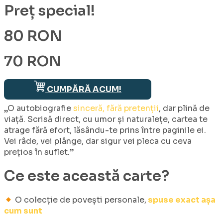
Preț special!
80 RON
70 RON
CUMPĂRĂ ACUM!
„O autobiografie
sinceră, fără pretenții
, dar plină de
viață. Scrisă direct, cu umor și naturalețe, cartea te
atrage fără efort, lăsându-te prins între paginile ei.
Vei râde, vei plânge, dar sigur vei pleca cu ceva
prețios în suflet.”
Ce este această
carte
?
O colecție de povești personale,
spuse exact așa
cum sunt