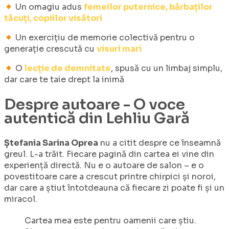
Un omagiu adus
femeilor puternice, bărbaților
tăcuți, copiilor visători
Un exercițiu de memorie colectivă pentru o
generație crescută cu
visuri mari
O
lecție de demnitate
, spusă cu un limbaj simplu,
dar care te taie drept la inimă
Despre autoare - O voce
autentică
din Lehliu Gară
Ștefania Sarina Oprea
nu a citit despre ce înseamnă
greul. L-a trăit. Fiecare pagină din cartea ei vine din
experiență directă. Nu e o autoare de salon – e o
povestitoare care a crescut printre chirpici și noroi,
dar care a știut întotdeauna că fiecare zi poate fi și un
miracol.
Cartea mea este pentru oamenii care știu.