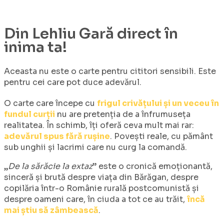
Din
Lehliu Gară
direct în
inima ta!
Aceasta nu este o carte pentru cititori sensibili. Este
pentru cei care pot duce adevărul.
O carte care începe cu
frigul crivățului și un veceu în
fundul curții
nu are pretenția de a înfrumuseța
realitatea. În schimb, îți oferă ceva mult mai rar:
adevărul spus fără rușine
. Povești reale, cu pământ
sub unghii și lacrimi care nu curg la comandă.
„
De la sărăcie la extaz
” este o cronică emoționantă,
sinceră și brută despre viața din Bărăgan, despre
copilăria într-o Românie rurală postcomunistă și
despre oameni care, în ciuda a tot ce au trăit,
încă
mai știu să zâmbească
.