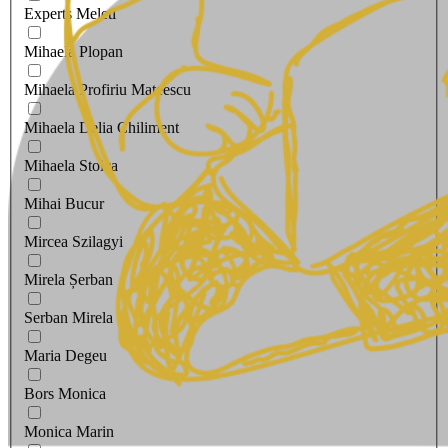
Experts Meleti
Mihaela Plopan
Mihaela Profiriu Mateescu
Mihaela Delia Chiliment
Mihaela Stoica
Mihai Bucur
Mircea Szilagyi
Mirela Șerban
Serban Mirela
Maria Degeu
Bors Monica
Monica Marin