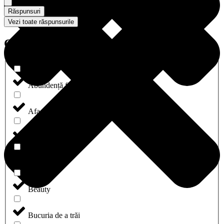
Răspunsuri
Vezi toate răspunsurile
Categorii
Abundență financiară
Afaceri și carieră
Agende & Plannere
Aventură
Beauty
Bucuria de a trăi