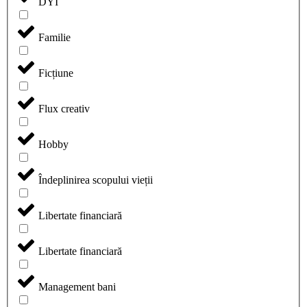
DYI
Familie
Ficțiune
Flux creativ
Hobby
Îndeplinirea scopului vieții
Libertate financiară
Libertate financiară
Management bani