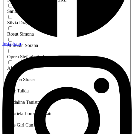
Sarina
Silvia Dragomir
Rosut Simona
Instagram
Muresan Sorana
Oprea Ștefania Sarina
Aldea Stelian
Cristina Stoica
Faur Talida
Madalina Tanistru
Gabriela Loredana Catu
This Girl Can!