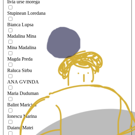
livia urse morega
Stupinean Loredana
Bianca Lupsa
Madalina Mina
Mina Madalina
Magda Preda
Raluca Sirbu
ANA GVINDA
Maria Duduman
Balint Maricica
Ionescu Marina
Daianu Matei