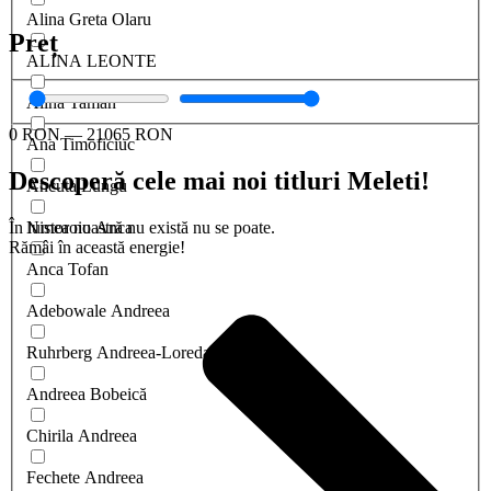
Alina Greta Olaru
Preț
ALINA LEONTE
Alina Taman
0
RON
—
21065
RON
Ana Timoficiuc
Descoperă cele mai noi titluri Meleti!
Ancuta Lungu
În lumea noastră nu există nu se poate.
Nistoroiu Anca
Rămâi în această energie!
Anca Tofan
Adebowale Andreea
Ruhrberg Andreea-Loredana
Andreea Bobeică
Chirila Andreea
Fechete Andreea