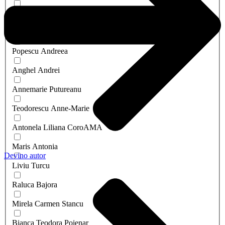
Halikias Andreea
Palu Andreea
Popescu Andreea
Anghel Andrei
Annemarie Putureanu
Teodorescu Anne-Marie
Antonela Liliana CoroAMA
Maris Antonia
Devino autor
Liviu Turcu
Raluca Bajora
Mirela Carmen Stancu
Bianca Teodora Poienar