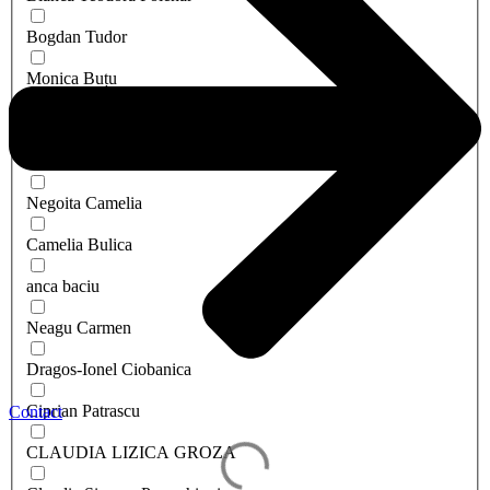
Bogdan Tudor
Monica Buțu
Barsan Valentina
Camelia Bogdan
Negoita Camelia
Camelia Bulica
anca baciu
Neagu Carmen
Dragos-Ionel Ciobanica
Ciprian Patrascu
Contact
CLAUDIA LIZICA GROZA