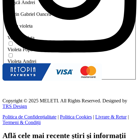
Trașcă Andrei
Florin Gabriel Oancea
preda violeta
Vasile Violeta
Violeta Popa
Violeta Andrei
Vasile Violeta
Copyright © 2025 MELETI. All Rights Reserved. Designed by
TRS Design
Politica de Confidențialitate
|
Politica Cookies
|
Livrare & Retur
|
Termeni & Condiții
Află cele mai recente știri și informații