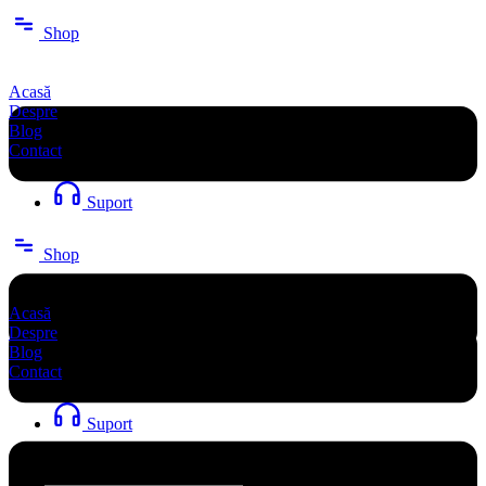
Sari
Shop
la
conținut
Acasă
Despre
Blog
Contact
Suport
Shop
Acasă
Despre
Blog
Contact
Suport
Search