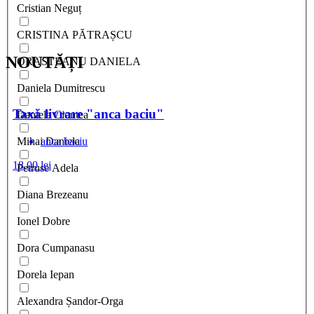
Cristian Neguț
CRISTINA PĂTRAȘCU
NOUTĂȚI
ORASTEANU DANIELA
Daniela Dumitrescu
Taxă livrare "anca baciu"
Daniela Ciontea
anca baciu
Mihai Daniela
18,00
lei
Petruse Adela
Diana Brezeanu
Ionel Dobre
Dora Cumpanasu
Dorela Iepan
Alexandra Șandor-Orga