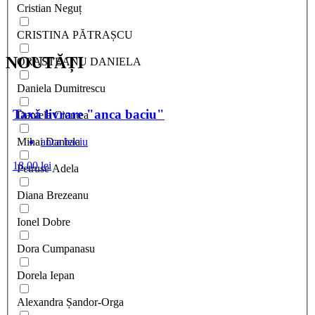
Cristian Neguț
CRISTINA PĂTRAȘCU
NOUTĂȚI
ORASTEANU DANIELA
Daniela Dumitrescu
Taxă livrare "anca baciu"
Daniela Ciontea
anca baciu
Mihai Daniela
18,00
lei
Petruse Adela
Diana Brezeanu
Ionel Dobre
Dora Cumpanasu
Dorela Iepan
Alexandra Șandor-Orga