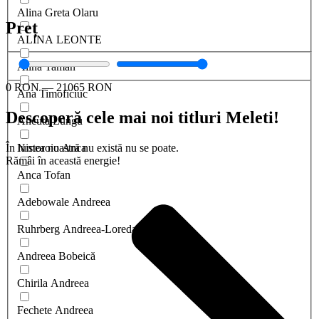
Alina Greta Olaru
Preț
ALINA LEONTE
Alina Taman
0
RON
—
21065
RON
Ana Timoficiuc
Descoperă cele mai noi titluri Meleti!
Ancuta Lungu
În lumea noastră nu există nu se poate.
Nistoroiu Anca
Rămâi în această energie!
Anca Tofan
Adebowale Andreea
Ruhrberg Andreea-Loredana
Andreea Bobeică
Chirila Andreea
Fechete Andreea