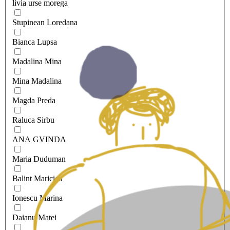
livia urse morega
Stupinean Loredana
Bianca Lupsa
Madalina Mina
Mina Madalina
Magda Preda
Raluca Sirbu
ANA GVINDA
Maria Duduman
Balint Maricica
Ionescu Marina
Daianu Matei