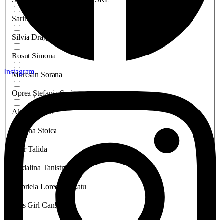
Sarina
Silvia Dragomir
Rosut Simona
Instagram
Muresan Sorana
Oprea Ștefania Sarina
Aldea Stelian
Cristina Stoica
Faur Talida
Madalina Tanistru
Gabriela Loredana Catu
This Girl Can!