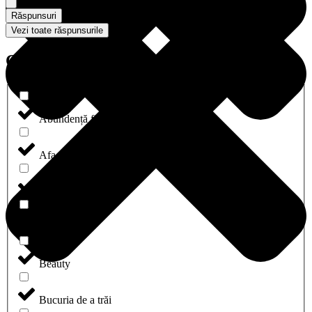
Răspunsuri
Vezi toate răspunsurile
Categorii
Abundență financiară
Afaceri și carieră
Agende & Plannere
Aventură
Beauty
Bucuria de a trăi