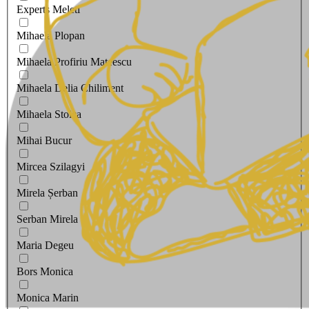
Experts Meleti
Mihaela Plopan
Mihaela Profiriu Mateescu
Mihaela Delia Chiliment
Mihaela Stoica
Mihai Bucur
Mircea Szilagyi
Mirela Șerban
Serban Mirela
Maria Degeu
Bors Monica
Monica Marin