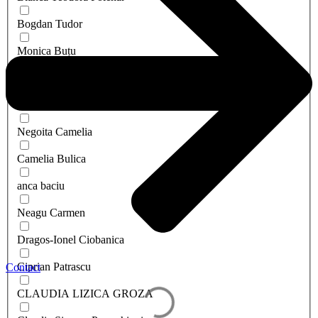
Bogdan Tudor
Monica Buțu
Barsan Valentina
Camelia Bogdan
Negoita Camelia
Camelia Bulica
anca baciu
Neagu Carmen
Dragos-Ionel Ciobanica
Ciprian Patrascu
Contact
CLAUDIA LIZICA GROZA