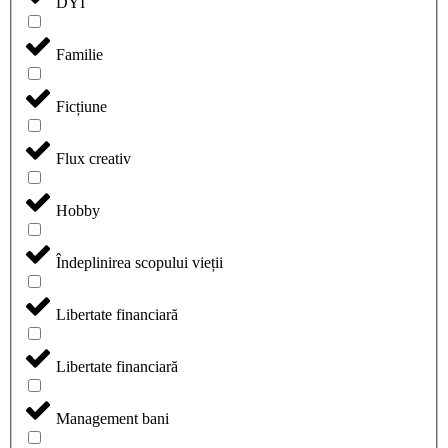
DYI
Familie
Ficțiune
Flux creativ
Hobby
Îndeplinirea scopului vieții
Libertate financiară
Libertate financiară
Management bani