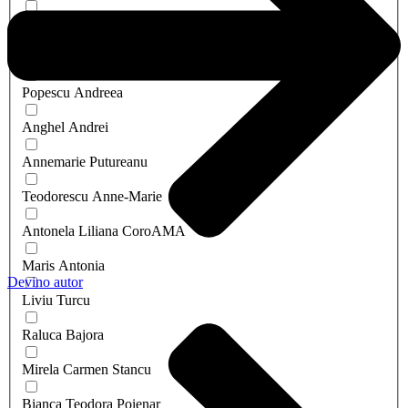
Halikias Andreea
Palu Andreea
Popescu Andreea
Anghel Andrei
Annemarie Putureanu
Teodorescu Anne-Marie
Antonela Liliana CoroAMA
Maris Antonia
Devino autor
Liviu Turcu
Raluca Bajora
Mirela Carmen Stancu
Bianca Teodora Poienar