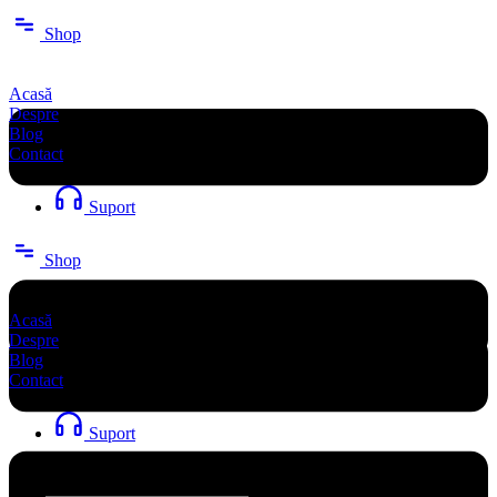
Sari
Shop
la
conținut
Acasă
Despre
Blog
Contact
Suport
Shop
Acasă
Despre
Blog
Contact
Suport
Search