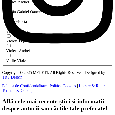
Trașcă Andrei
Florin Gabriel Oancea
preda violeta
Vasile Violeta
Violeta Popa
Violeta Andrei
Vasile Violeta
Copyright © 2025 MELETI. All Rights Reserved. Designed by
TRS Design
Politica de Confidențialitate
|
Politica Cookies
|
Livrare & Retur
|
Termeni & Condiții
Află cele mai recente știri și informații
despre autorii sau cărțile tale preferate!