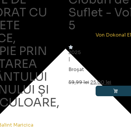
ORAT CU
Suflet - V
ETE
5
CE,
Von Dokonal El
PIE PRIN
2025
|
TAREA
Broșat
ÂNTULUI
59,99
lei
25,00
lei
ULUI ȘI
 CULOARE,
2
Balint Maricica