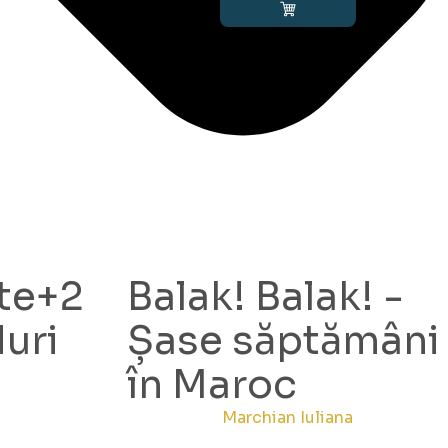
te+2
Balak! Balak! -
duri
Șase săptămâni
în Maroc
Marchian Iuliana