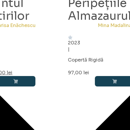
intul
Peripețiile
irilor
Almazaurul
arisa Enăchescu
Mina Madalin
2023
|
Copertă Rigidă
,00
lei
97,00
lei