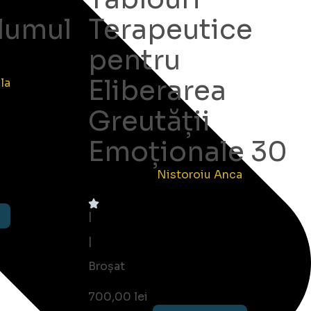
olumul
Terapeutice
pentru
Eliberarea
la
Greutății
Emoționale 30
Nistoroiu Anca
|
|
Broșat
700,00
lei