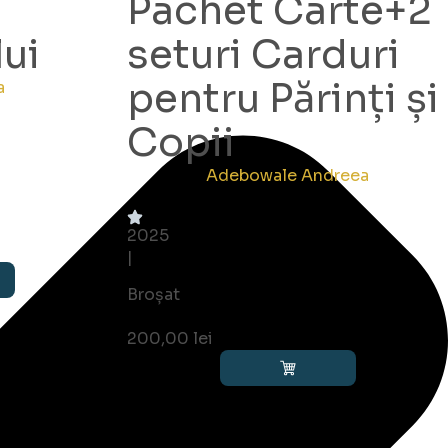
Pachet Carte+2
ui
seturi Carduri
pentru Părinți și
a
Copii
Adebowale Andreea
2025
|
Broșat
200,00
lei