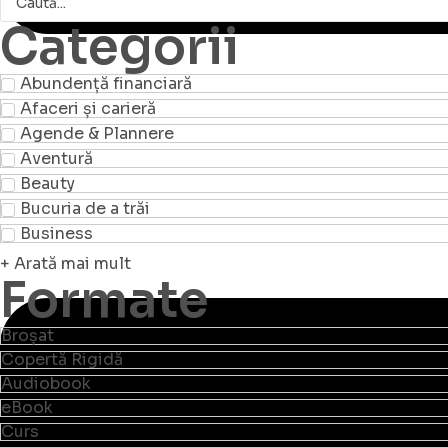
Categorii
Abundență financiară
Afaceri și carieră
Agende & Plannere
Aventură
Beauty
Bucuria de a trăi
Business
+ Arată mai mult
Formate
Broșat
Copertă Rigidă
Audiobook
eBook
Curs