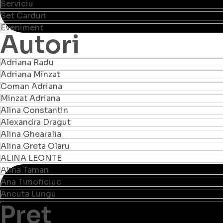
Serviciu
Set Carduri
Eveniment
Autori
Adriana Radu
Adriana Minzat
Coman Adriana
Minzat Adriana
Alina Constantin
Alexandra Dragut
Alina Ghearalia
Alina Greta Olaru
ALINA LEONTE
Alina Taman
Ana Timoficiuc
Ancuta Lungu
Preț
Nistoroiu Anca
Anca Tofan