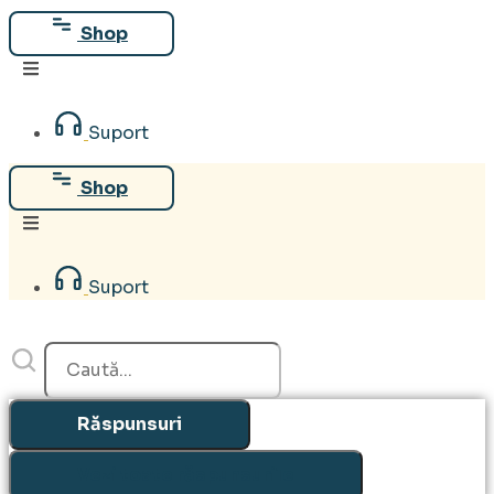
Sari
Shop
la
conținut
Suport
Shop
Suport
Search
...
Răspunsuri
Vezi toate răspunsurile