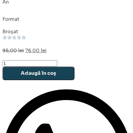
An
Format
Broșat
Prețul
Prețul
95,00
lei
76,00
lei
inițial
curent
Cantitate
a
este:
Agenda
fost:
76,00 lei.
Adaugă în coș
Groovy
95,00 lei.
A5