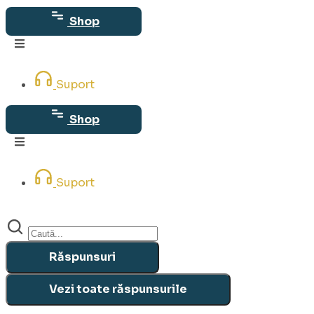
Sari
Shop
la
conținut
Suport
Shop
Suport
Search
...
Răspunsuri
Vezi toate răspunsurile