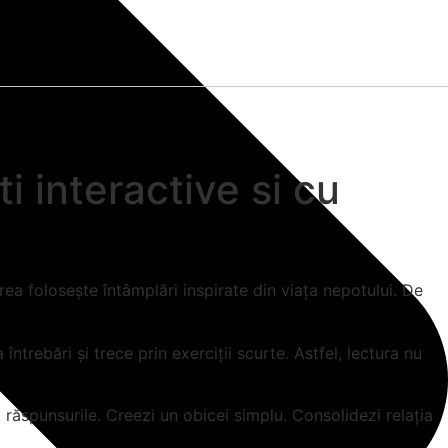
 interactive si cu
ea folosește întâmplări inspirate din viața nepotului. De
trebări și trece prin exerciții scurte. Astfel, lectura nu
a răspunsurile. Creezi un obicei simplu. Consolidezi relația