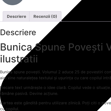
Descriere
Recenzii (0)
Descriere
Bunica Spune Povești Vo
ilustratii
Bunica spune povești. Volumul 2 aduce 25 de povestiri constr
aici vine naturalețea textului și ușurința cu care copilul intr
Fiecare text urmărește o idee clară. Copilul vede o situație.
rămâne pasivă. Devine acțiune.
Cartea este gândită pentru utilizare zilnică. Poți citi o pov
cu copilul.