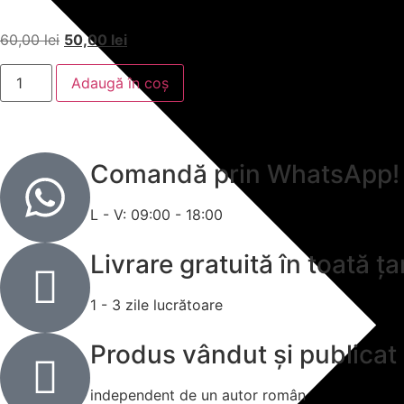
60,00
lei
50,00
lei
Adaugă în coș
Comandă prin WhatsApp!
L - V: 09:00 - 18:00
Livrare gratuită în toată ța
1 - 3 zile lucrătoare
Produs vândut și publicat
independent de un autor român