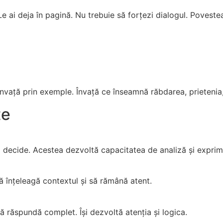
 Le ai deja în pagină. Nu trebuie să forțezi dialogul. Poveste
l învață prin exemple. Învață ce înseamnă răbdarea, prietenia,
te
ilul decide. Acestea dezvoltă capacitatea de analiză și exprim
 să înțeleagă contextul și să rămână atent.
să răspundă complet. Își dezvoltă atenția și logica.