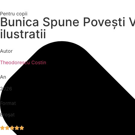
Pentru copii
Bunica Spune Povești Vo
ilustratii
Autor
Theodorescu Costin
An
2026
Format
Broșat