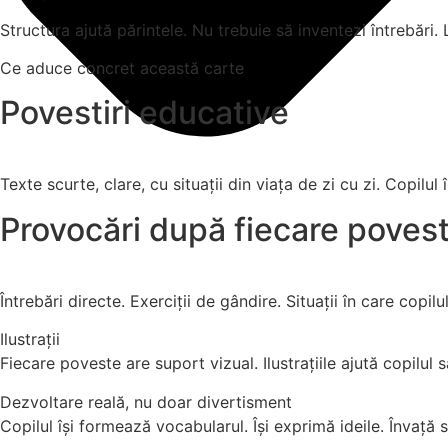
Structura ajută părintele. Nu trebuie să inventezi întrebări.
Ce aduce concret această carte
Povestiri educative
Texte scurte, clare, cu situații din viața de zi cu zi. Copilu
Provocări după fiecare poves
Întrebări directe. Exerciții de gândire. Situații în care cop
Ilustrații
Fiecare poveste are suport vizual. Ilustrațiile ajută copilul
Dezvoltare reală, nu doar divertisment
Copilul își formează vocabularul. Își exprimă ideile. Învață 