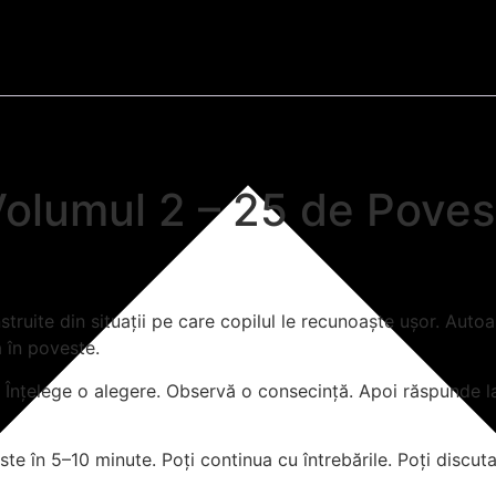
lumul 2 – 25 de Povesti
uite din situații pe care copilul le recunoaște ușor. Autoar
ă în poveste.
 Înțelege o alegere. Observă o consecință. Apoi răspunde la în
este în 5–10 minute. Poți continua cu întrebările. Poți discut