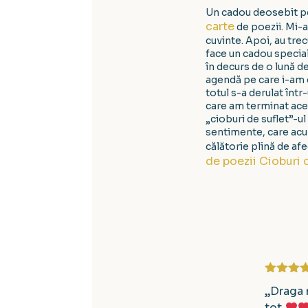
Un cadou deosebit pen
carte
de poezii. Mi-a
cuvinte. Apoi, au tre
face un cadou special 
în decurs de o lună de
agendă pe care i-am dă
totul s-a derulat într
care am terminat acele
„cioburi de suflet”-ul
sentimente, care acum
călătorie plină de afe
de poezii Cioburi 
Evaluat 
„Draga 
din 5
tot