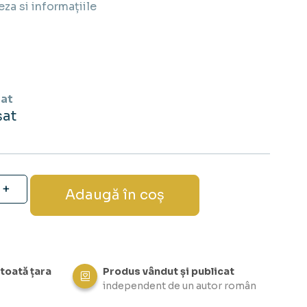
eza si informațiile
at
șat
Adaugă în coș
 toată țara
Produs vândut și publicat
independent de un autor român