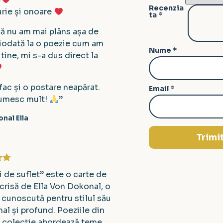
Recenzia
rie și onoare
ta
*
 că nu am mai plâns așa de
ciodată la o poezie cum am
Nume
*
 tine, mi s-a dus direct la
 fac și o postare neapărat.
Email
*
țumesc mult!
”
nal Ella
la
5
i de suflet” este o carte de
scrisă de Ella Von Dokonal, o
 cunoscută pentru stilul său
al și profund. Poeziile din
 colecție abordează teme