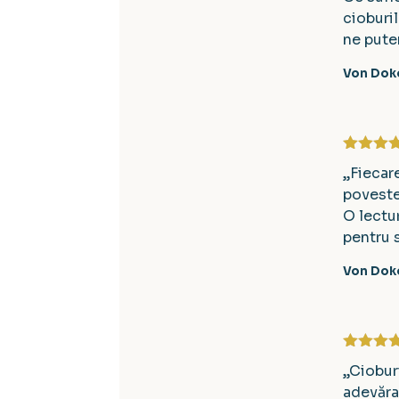
cioburil
ne pute
Von Doko
Evaluat 
„Fiecar
din 5
poveste 
O lectur
pentru s
Von Doko
Evaluat 
„Ciobur
din 5
adevăra