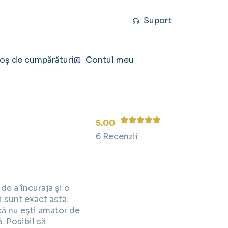
Suport
oș de cumpărături
Contul meu
5.00
6 Recenzii
de a încuraja și o
ei sunt exact asta:
că nu ești amator de
. Posibil să