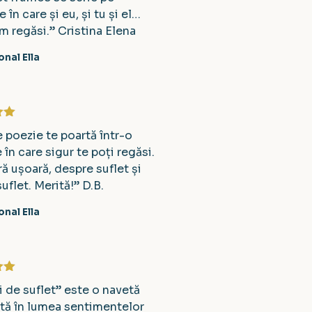
e în care și eu, și tu și el…
m regăsi.” Cristina Elena
nal Ella
la
5
e poezie te poartă într-o
în care sigur te poți regăsi.
ă ușoară, despre suflet și
uflet. Merită!” D.B.
nal Ella
la
5
i de suflet” este o navetă
tă în lumea sentimentelor