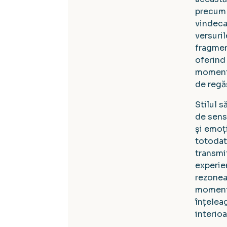
precum 
vindecar
versuril
fragment
oferind 
moment
de regăs
Stilul s
de sens
și emoț
totodat
transmi
experie
rezonea
momente
înțeleag
interio