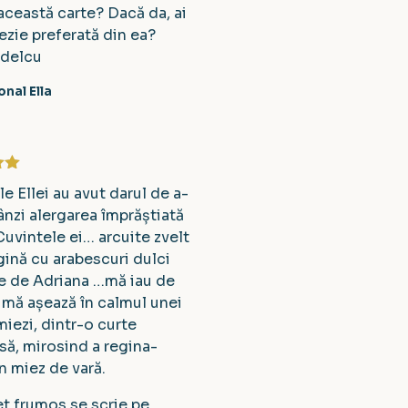
 această carte? Dacă da, ai
ezie preferată din ea?
edelcu
nal Ella
la
5
le Ellei au avut darul de a-
ânzi alergarea împrăștiată
 Cuvintele ei… arcuite zvelt
gină cu arabescuri dulci
te de Adriana …mă iau de
 mă așează în calmul unei
iezi, dintr-o curte
să, mirosind a regina-
în miez de vară.
et frumos se scrie pe