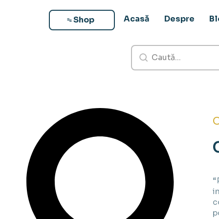
Acasă
Despre
B
Shop
C
“
i
c
p