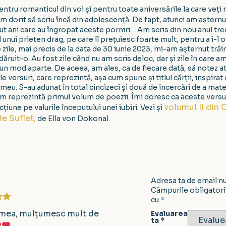
tru romanticul din voi și pentru toate aniversările la care veți
m dorit să scriu încă din adolescență. De fapt, atunci am aștern
cut ani care au îngropat aceste porniri… Am scris din nou anul trec
unui prieten drag, pe care îl prețuiesc foarte mult, pentru a i-l ofe
 zile, mai precis de la data de 30 iunie 2023, mi-am așternut trăiri
ruit-o. Au fost zile când nu am scris deloc, dar și zile în care am
-un mod aparte. De aceea, am ales, ca de fiecare dată, să notez atât
 versuri, care reprezintă, așa cum spune și titlul cărții, inspirat
 meu. S-au adunat în total cincizeci și două de încercări de a mate
 reprezintă primul volum de poezii. Îmi doresc ca aceste versur
volumul II din 
cțiune pe valurile începutului unei iubiri. Vezi și
de Suflet,
de Ella von Dokonal.
Adresa ta de email nu 
Câmpurile obligatori
cu
*
la
5
mea, mulțumesc mult de
Evaluarea
ta
*