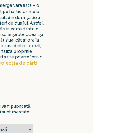
 merge vara asta – o
ut pe hârtie primele
ut, din dorința de a
ri de ziua lui. Astfel,
le în versuri într-o
 scris șapte poezii și
 ziua, cât și ora la
 de una dintre poezii,
rializa propriile
i să te poarte într-o
Colecția de cărți
va fi publicată.
i sunt marcate