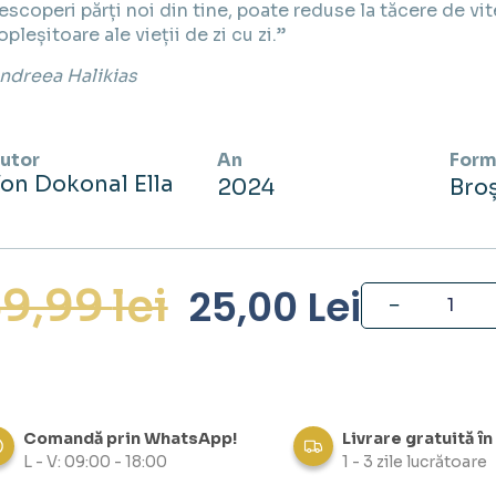
escoperi părți noi din tine, poate reduse la tăcere de vit
opleșitoare ale vieții de zi cu zi.”
ndreea Halikias
utor
An
Form
on Dokonal Ella
2024
Bro
59,99
lei
25,00
Lei
Comandă prin WhatsApp!
Livrare gratuită în
L - V: 09:00 - 18:00
1 - 3 zile lucrătoare