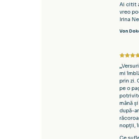
Ai citit
vreo po
Irina N
Von Doko
Evaluat 
„Versuri
din 5
mi îmbl
prin zi.
pe o pa
potrivi
mână și
după-am
răcoroa
nopții, 
Ce sufl