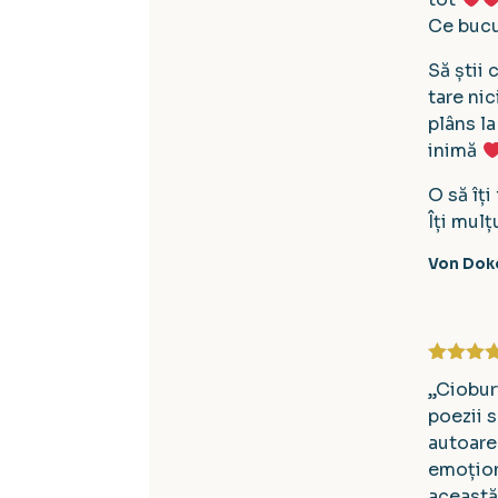
Ce bucu
Să știi
tare ni
plâns la
inimă
O să îți
Îți mul
Von Doko
Evaluat 
„Ciobur
din 5
poezii 
autoare
emoțion
această