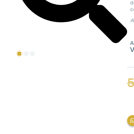
d
c
A
A
V