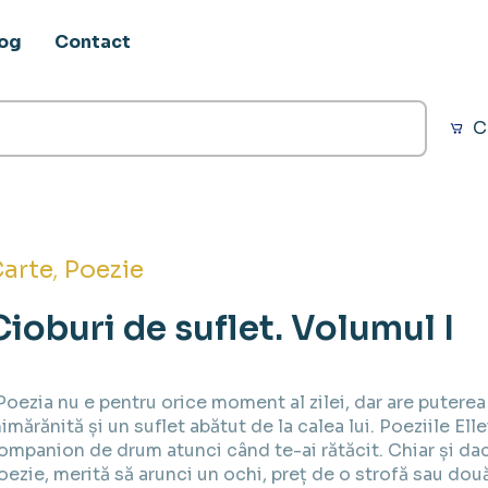
log
Contact
C
,
arte
Poezie
Cioburi de suflet. Volumul I
Poezia nu e pentru orice moment al zilei, dar are puterea 
nimărănită și un suflet abătut de la calea lui. Poeziile Ell
ompanion de drum atunci când te-ai rătăcit. Chiar și da
oezie, merită să arunci un ochi, preț de o strofă sau două