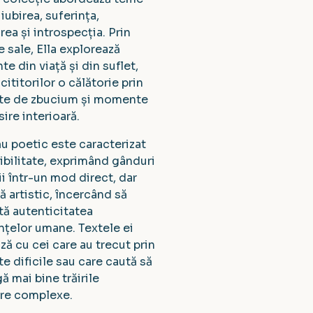
iubirea, suferința,
ea și introspecția. Prin
e sale, Ella explorează
e din viață și din suflet,
cititorilor o călătorie prin
e de zbucium și momente
ire interioară.
ău poetic este caracterizat
ibilitate, exprimând gânduri
ii într-un mod direct, dar
ă artistic, încercând să
tă autenticitatea
nțelor umane. Textele ei
ză cu cei care au trecut prin
 dificile sau care caută să
ă mai bine trăirile
are complexe.