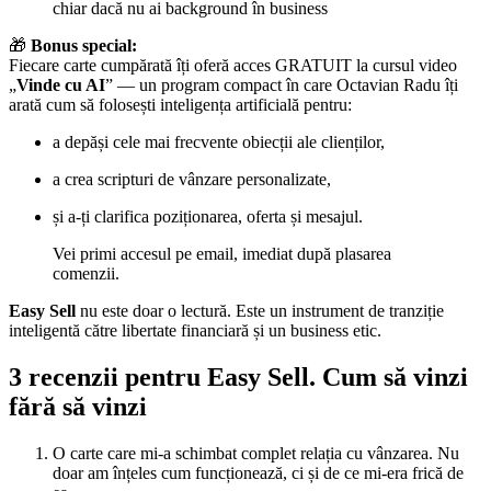
chiar dacă nu ai background în business
🎁
Bonus special:
Fiecare carte cumpărată îți oferă acces GRATUIT la cursul video
„
Vinde cu AI
” — un program compact în care Octavian Radu îți
arată cum să folosești inteligența artificială pentru:
a depăși cele mai frecvente obiecții ale clienților,
a crea scripturi de vânzare personalizate,
și a-ți clarifica poziționarea, oferta și mesajul.
Vei primi accesul pe email, imediat după plasarea
comenzii.
Easy Sell
nu este doar o lectură. Este un instrument de tranziție
inteligentă către libertate financiară și un business etic.
3 recenzii pentru
Easy Sell. Cum să vinzi
fără să vinzi
O carte care mi-a schimbat complet relația cu vânzarea. Nu
doar am înțeles cum funcționează, ci și de ce mi-era frică de