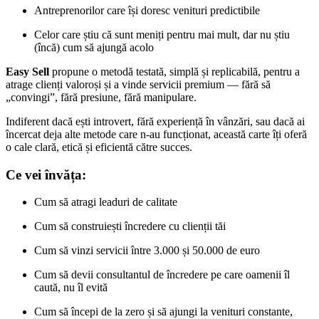
Antreprenorilor care își doresc venituri predictibile
Celor care știu că sunt meniți pentru mai mult, dar nu știu
(încă) cum să ajungă acolo
Easy Sell
propune o metodă testată, simplă și replicabilă, pentru a
atrage clienți valoroși și a vinde servicii premium — fără să
„convingi”, fără presiune, fără manipulare.
Indiferent dacă ești introvert, fără experiență în vânzări, sau dacă ai
încercat deja alte metode care n-au funcționat, această carte îți oferă
o cale clară, etică și eficientă către succes.
Ce vei învăța:
Cum să atragi leaduri de calitate
Cum să construiești încredere cu clienții tăi
Cum să vinzi servicii între 3.000 și 50.000 de euro
Cum să devii consultantul de încredere pe care oamenii îl
caută, nu îl evită
Cum să începi de la zero și să ajungi la venituri constante,