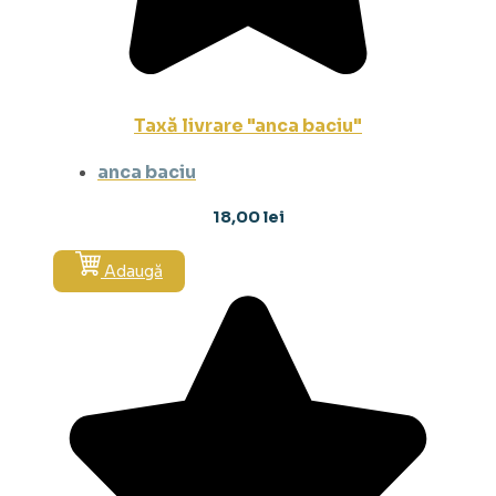
Taxă livrare "anca baciu"
anca baciu
18,00
lei
Adaugă