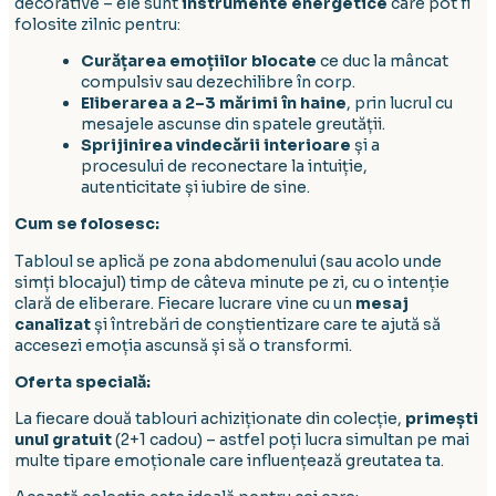
decorative – ele sunt
instrumente energetice
care pot fi
folosite zilnic pentru:
Curățarea emoțiilor blocate
ce duc la mâncat
compulsiv sau dezechilibre în corp.
Eliberarea a 2–3 mărimi în haine
, prin lucrul cu
mesajele ascunse din spatele greutății.
Sprijinirea vindecării interioare
și a
procesului de reconectare la intuiție,
autenticitate și iubire de sine.
Cum se folosesc:
Tabloul se aplică pe zona abdomenului (sau acolo unde
simți blocajul) timp de câteva minute pe zi, cu o intenție
clară de eliberare. Fiecare lucrare vine cu un
mesaj
canalizat
și întrebări de conștientizare care te ajută să
accesezi emoția ascunsă și să o transformi.
Oferta specială:
La fiecare două tablouri achiziționate din colecție,
primești
unul gratuit
(2+1 cadou) – astfel poți lucra simultan pe mai
multe tipare emoționale care influențează greutatea ta.