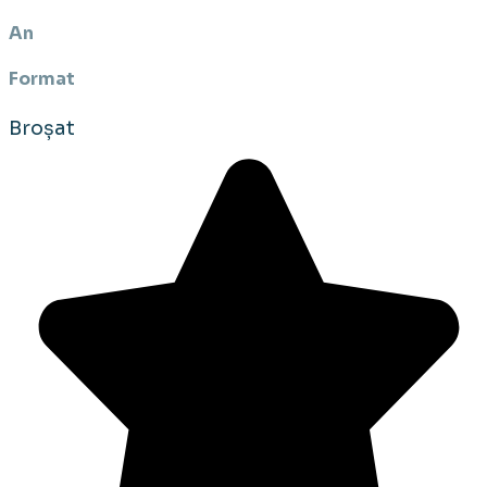
An
Format
Broșat