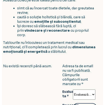
Această colecție este ideală pentru cei care:
simt că au încercat toate dietele, dar greutatea
revine;
caută o soluție holistică și blândă, care să
lucreze cu
emoțiile și subconștientul
;
își doresc să slăbească fără luptă, ci
prin
vindecare și reconectare
cu propriul
corp.
Tablourile nu înlocuiesc un tratament medical sau
nutrițional, ci îl completează prin lucrul cu
dimensiunea
emoțională și energetică
a slăbitului.
Nu există recenzii până acum.
Adresa ta de email
nu va fi publicată.
Câmpurile
obligatorii sunt
marcate cu
*
Evaluarea
ta
*