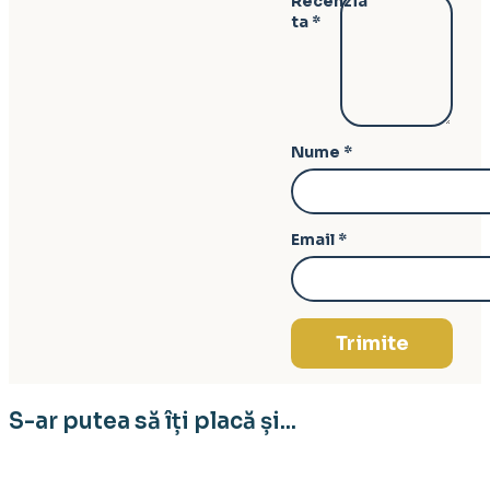
Recenzia
ta
*
Nume
*
Email
*
S-ar putea să îți placă și...