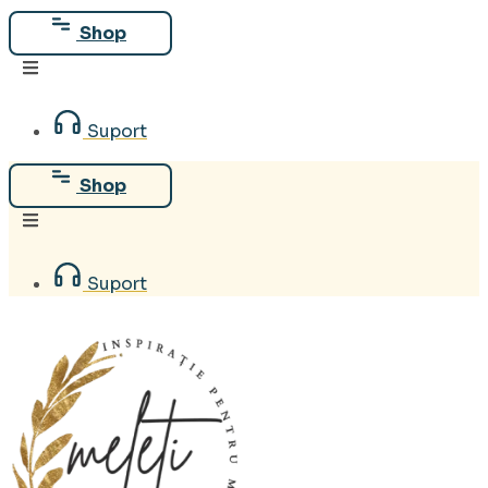
Sari
Shop
la
conținut
Suport
Shop
Suport