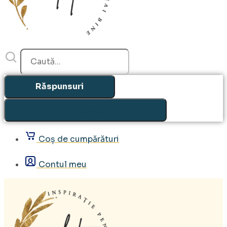
Search
...
Răspunsuri
Vezi toate răspunsurile
Coș de cumpărături
Contul meu