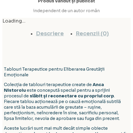
Produs vândut și publicat
independent de un autor român
Loading...
Descriere
Recenzii (0)
Tablouri Terapeutice pentru Eliberarea Greutății
Emoționale
Colecția de tablouri terapeutice create de
Anca
Nistoroiu
este concepută special pentru a sprijini
procesul de
slăbit și reconectare cu propriul corp
.
Fiecare tablou acționează pe o cauză emoțională subtilă
care stă la baza acumulării de greutate – rușine,
perfecționism, neîncredere în sine, sacrificiu personal,
lipsa limitelor, nevoia de aprobare sau fuga din prezent.
Aceste lucrări sunt mai mult decât simple obiecte