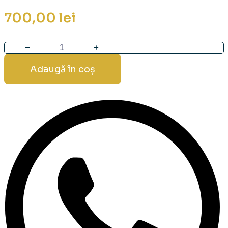
700,00
lei
Cantitate
Tablouri
Adaugă în coș
Terapeutice
pentru
Eliberarea
Greutății
Emoționale
20