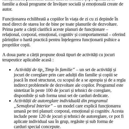
familie a două programe de învățare socială și emoțională create de
autor.
Funcționarea echilibrată a copiilor în viața de zi cu zi depinde în
mod direct de starea lor de bine pe toate planurile de dezvoltare.
Prima parte a cărții clarifică aceste planuri de funcționare –
relațional, corporal, emoțional, cognitiv și comportamental – oferind
părinților o hartă practică pentru înțelegerea funcționarii psihice a
propriilor copii.
A doua parte a cărții propune două tipuri de activități cu jocuri
terapeutice aplicabile acasă :
Activități de tip„Timp în familie”
– un set de activități și
jocuri de coreglare prin care adulții din familie și copiii se
joacă în mod structurat, cu scopul de a se apropia și de a regla
indirect problemele de dezvoltare ale copilor. Programul este
sintetizat în peste 100 de jocuri și tehnici de coreglare,
disponibile și sub forma unui set de carduri dedicate.
Activității de autoreglare individuală din programul
„Semaforul Interior”
– un model care explică funcționarea
umană pe trei planuri: corporal, emoțional și cognitiv. Acesta
include peste 120 de jocuri și tehnici de autoreglare, ce pot fi
aplicate individual sau în grup, regăsite și sub forma de
carduri special concepute.