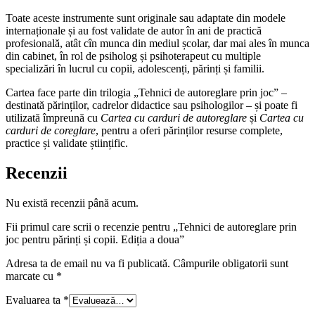
Toate aceste instrumente sunt originale sau adaptate din modele
internaționale și au fost validate de autor în ani de practică
profesională, atât cîn munca din mediul școlar, dar mai ales în munca
din cabinet, în rol de psiholog și psihoterapeut cu multiple
specializări în lucrul cu copii, adolescenți, părinți și familii.
Cartea face parte din trilogia „Tehnici de autoreglare prin joc” –
destinată părinților, cadrelor didactice sau psihologilor – și poate fi
utilizată împreună cu
Cartea cu carduri de autoreglare
și
Cartea cu
carduri de coreglare
, pentru a oferi părinților resurse complete,
practice și validate științific.
Recenzii
Nu există recenzii până acum.
Fii primul care scrii o recenzie pentru „Tehnici de autoreglare prin
joc pentru părinți și copii. Ediția a doua”
Adresa ta de email nu va fi publicată.
Câmpurile obligatorii sunt
marcate cu
*
Evaluarea ta
*