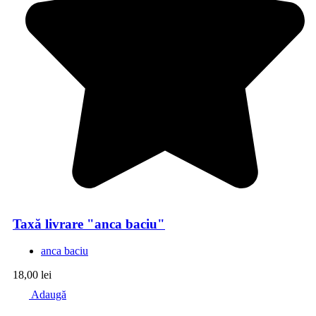
Taxă livrare "anca baciu"
anca baciu
18,00
lei
Adaugă