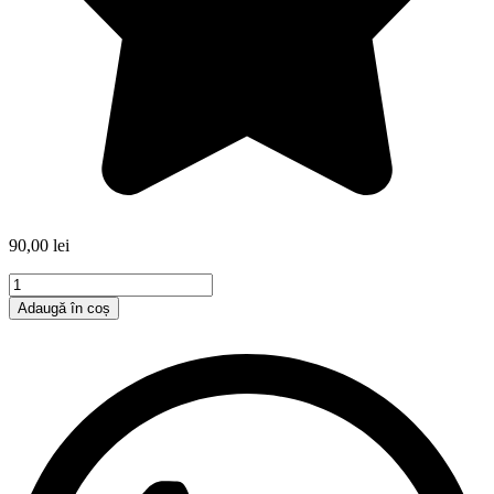
90,00
lei
Cantitate
Tehnici
Adaugă în coș
de
autoreglare
prin
joc
pentru
părinți
și
copii.
Ediția