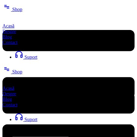
Sari
Shop
la
conținut
Acasă
Despre
Blog
Contact
Suport
Shop
Acasă
Despre
Blog
Contact
Suport
Search