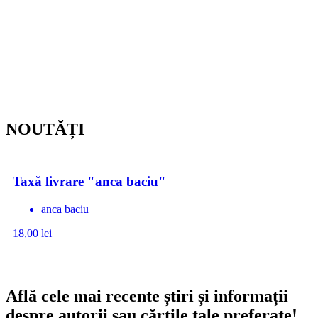
NOUTĂȚI
Taxă livrare "anca baciu"
anca baciu
18,00
lei
Află cele mai recente știri și informații
despre autorii sau cărțile tale preferate!