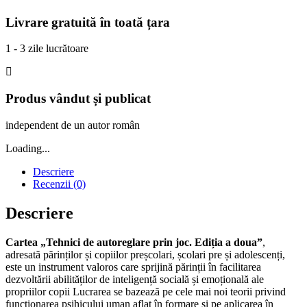
Livrare gratuită în toată țara
1 - 3 zile lucrătoare
Produs vândut și publicat
independent de un autor român
Loading...
Descriere
Recenzii (0)
Descriere
Cartea „Tehnici de autoreglare prin joc. Ediția a doua”
,
adresată părinților și copiilor preșcolari, școlari pre și adolescenți,
este un instrument valoros care sprijină părinții în facilitarea
dezvoltării abilităților de inteligență socială și emoțională ale
propriilor copii Lucrarea se bazează pe cele mai noi teorii privind
funcționarea psihicului uman aflat în formare și pe aplicarea în