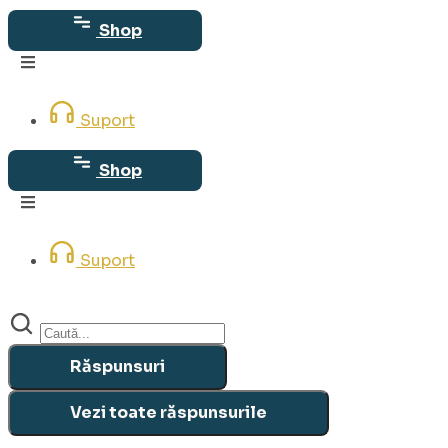
Sari
Shop
la
conținut
Suport
Shop
Suport
Search
...
Răspunsuri
Vezi toate răspunsurile