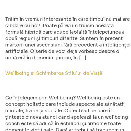
Trăim în vremuri interesante în care timpul nu mai are
răbdare cu noi! Poate părea un truism această
formulă hibridă care aduce laolaltă înțelepciunea a
două regiuni și timpuri diferite. Suntem în prezent
martorii unei ascensiuni fără precedent a inteligenței
artificiale. O serie de voci deja vorbesc despre o
nouă eră în domeniul juridic, în […]
Wellbeing și Schimbarea Stilului de Viață
Ce înțelegem prin Wellbeing? Wellbeing este un
concept holistic care include aspecte ale sănătății
mintale, fizice și sociale. Obiectivul pe care îl
țintește cineva atunci când apelează la un wellbeing
coach este să aducă în echilibru și armonie toate
domeniile vieții sale. Dacă ar trebui să traducem în